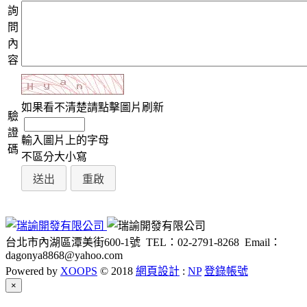
詢
問
內
容
如果看不清楚請點擊圖片刷新
驗
證
輸入圖片上的字母
碼
不區分大小寫
台北市內湖區潭美街600-1號
TEL：02-2791-8268
Email：
dagonya8868@yahoo.com
Powered by
XOOPS
© 2018
網頁設計
:
NP
登錄帳號
Close
×