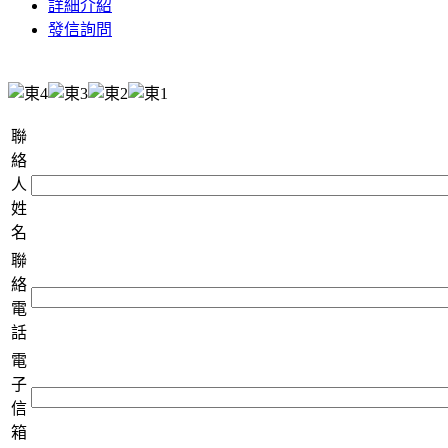
詳細介紹
發信詢問
聯
絡
人
姓
名
聯
絡
電
話
電
子
信
箱