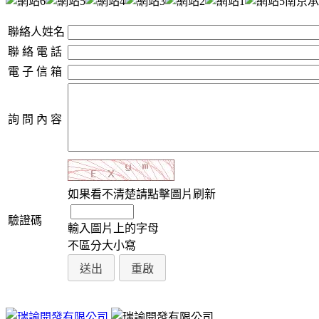
南京承
聯絡人姓名
聯 絡 電 話
電 子 信 箱
詢 問 內 容
如果看不清楚請點擊圖片刷新
驗證碼
輸入圖片上的字母
不區分大小寫