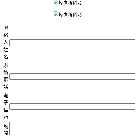
聯
絡
人
姓
名
聯
絡
電
話
電
子
信
箱
詢
問