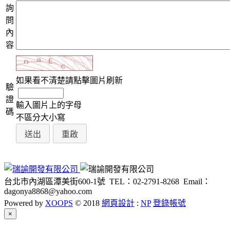
詢
問
內
容
如果看不清楚請點擊圖片刷新
驗
證
輸入圖片上的字母
碼
不區分大小寫
台北市內湖區潭美街600-1號
TEL：02-2791-8268
Email：
dagonya8868@yahoo.com
Powered by
XOOPS
© 2018
網頁設計
:
NP
登錄帳號
Close
×