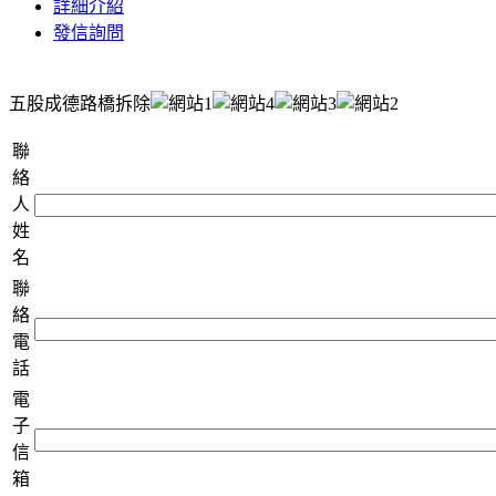
詳細介紹
發信詢問
五股成德路橋拆除
聯
絡
人
姓
名
聯
絡
電
話
電
子
信
箱