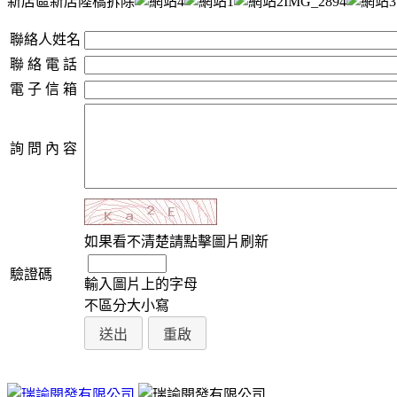
新店區新店陸橋拆除
聯絡人姓名
聯 絡 電 話
電 子 信 箱
詢 問 內 容
如果看不清楚請點擊圖片刷新
驗證碼
輸入圖片上的字母
不區分大小寫