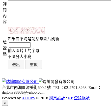
詢
問
內
容
如果看不清楚請點擊圖片刷新
驗
證
輸入圖片上的字母
碼
不區分大小寫
台北市內湖區潭美街600-1號
TEL：02-2791-8268
Email：
dagonya8868@yahoo.com
Powered by
XOOPS
© 2018
網頁設計
:
NP
登錄帳號
Close
×