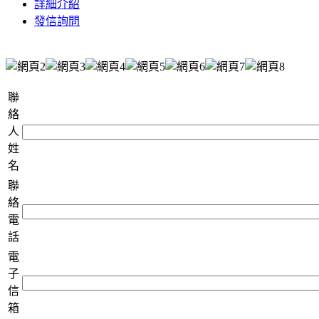
詳細介紹
發信詢問
聯
絡
人
姓
名
聯
絡
電
話
電
子
信
箱